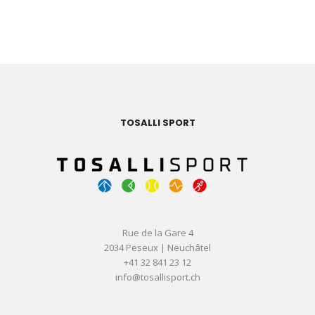
TOSALLI SPORT
Rue de la Gare 4
2034 Peseux | Neuchâtel
+41 32 841 23 12
info@tosallisport.ch