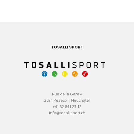
TOSALLI SPORT
Rue de la Gare 4
2034 Peseux | Neuchâtel
+41 32 841 23 12
info@tosallisport.ch