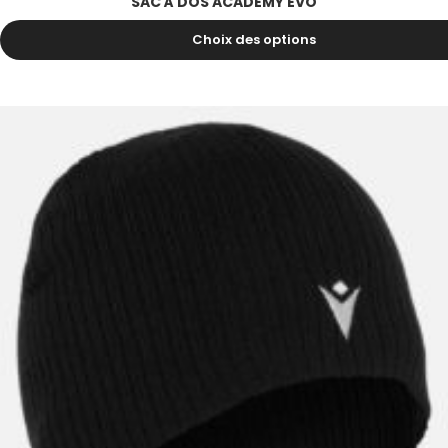
SAC À DOS ACADEMY EVO
31.90
CHF
–
37.90
CHF
Choix des options