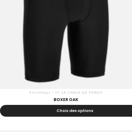
Entraîneur
/
FC LA CHAUX-DE-FONDS
BOXER OAK
19.20
CHF
Choix des options