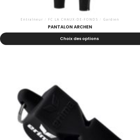
Entraîneur
/
FC LA CHAUX-DE-FONDS
/
Gardien
PANTALON ARCHEN
29.40
CHF
Choix des options