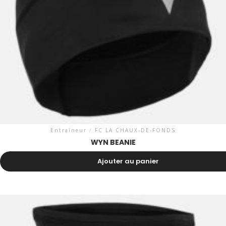
Entraîneur
/
FC LA CHAUX-DE-FONDS
WYN BEANIE
16.90
CHF
Ajouter au panier